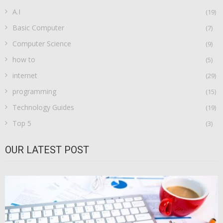
A.I
(19)
Basic Computer
(7)
Computer Science
(9)
how to
(5)
internet
(29)
programming
(15)
Technology Guides
(19)
Top 5
(3)
OUR LATEST POST