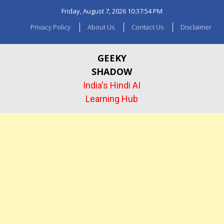
Skip
Friday, August 7, 2026
10:37:55 PM
to
content
Privacy Policy
About Us
Contact Us
Disclaimer
GEEKY
SHADOW
India's Hindi AI
Learning Hub