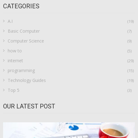
CATEGORIES
A.I
(19)
Basic Computer
(7)
Computer Science
(9)
how to
(5)
internet
(29)
programming
(15)
Technology Guides
(19)
Top 5
(3)
OUR LATEST POST