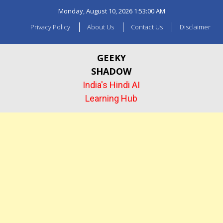
Skip
Monday, August 10, 2026
1:53:01 AM
to
content
Privacy Policy
About Us
Contact Us
Disclaimer
GEEKY
SHADOW
India's Hindi AI
Learning Hub