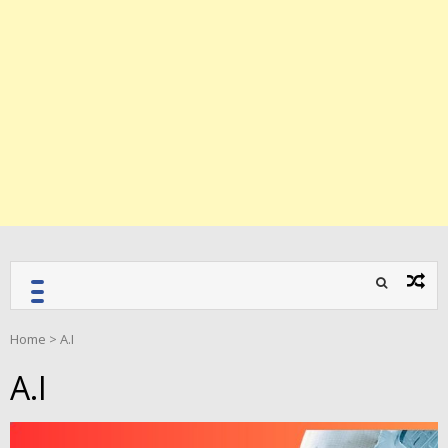
Home
>
A.I
A.I