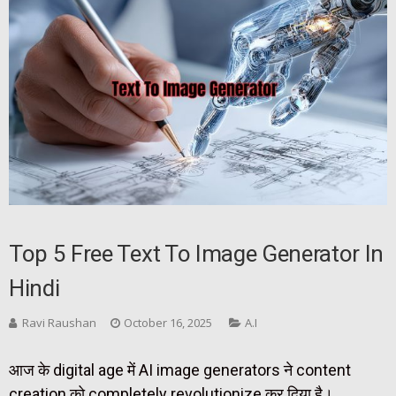
Top 5 Free Text To Image Generator In
Hindi
Ravi Raushan
October 16, 2025
A.I
आज के digital age में AI image generators ने content
creation को completely revolutionize कर दिया है।