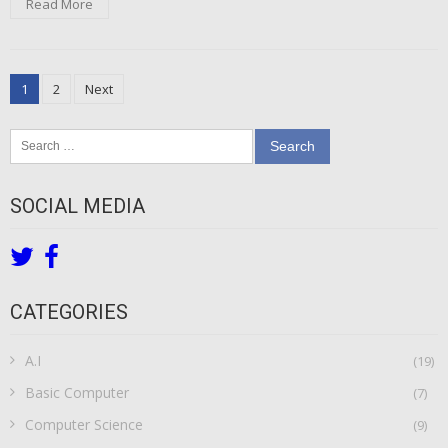
Read More
Posts
1
2
Next
pagination
Search
for:
SOCIAL MEDIA
CATEGORIES
A.I
(19)
Basic Computer
(7)
Computer Science
(9)