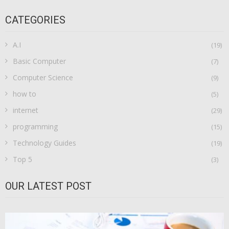
CATEGORIES
A.I
(19)
Basic Computer
(7)
Computer Science
(9)
how to
(5)
internet
(29)
programming
(15)
Technology Guides
(19)
Top 5
(3)
OUR LATEST POST