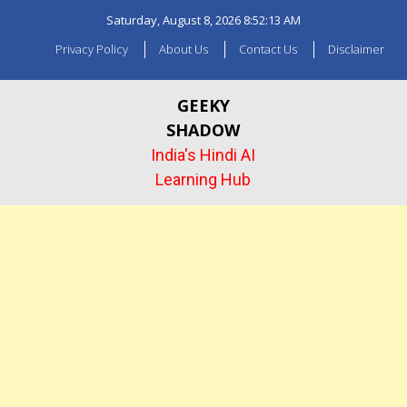
Skip
Saturday, August 8, 2026
8:52:14 AM
to
content
Privacy Policy
About Us
Contact Us
Disclaimer
GEEKY
SHADOW
India's Hindi AI
Learning Hub